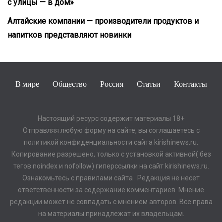
с улицы — в дом»
Алтайские компании — производители продуктов и
напитков представляют новинки
В мире
Общество
Россия
Статьи
Контакты
Настоящий ресурс содержит материалы 18+
Отправляя любую форму на сайте, вы соглашаетесь с
политикой конфиденциальности сайта kirishinews.ru.
Копирование разрешено, только с установкой активной( без
тегов noindex и nofollow) гиперссылки на сайт kirishinews.ru.
Ознакомьтесь с правилами сайта . Редакция не несет
ответственности за содержание комментариев. Мнение
редакции может не совпадать с мнением авторов. Все права
на материалы принадлежат их владельцам.