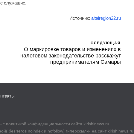
ые служащие.
Источник:
altairegion22.ru
СЛЕДУЮЩАЯ
О маркировке товаров и изменениях в
налоговом законодательстве расскажут
предпринимателям Самары
онтакты
с политикой конфиденциальности сайта kirishinews.ru.
й( без тегов noindex и nofollow) гиперссылки на сайт kirishinews.r