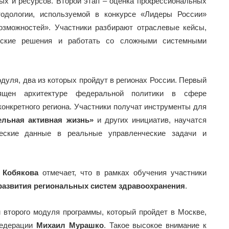
ных и ресурсов. Второй этап – оценка профессиональных
одологии, используемой в конкурсе «Лидеры России»
озможностей». Участники разбирают отраслевые кейсы,
еские решения и работать со сложными системными
уля, два из которых пройдут в регионах России. Первый
ящен архитектуре федеральной политики в сфере
конкретного региона. Участники получат инструменты для
ельная активная жизнь»
и других инициатив, научатся
ческие данные в реальные управленческие задачи и
 Кобякова
отмечает, что в рамках обучения участники
развития региональных систем здравоохранения
.
 второго модуля программы, который пройдет в Москве,
едерации
Михаил Мурашко
. Такое высокое внимание к