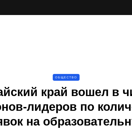
ОБЩЕСТВО
айский край вошел в ч
онов-лидеров по колич
явок на образователь