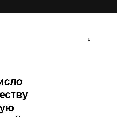
исло
еству
ную