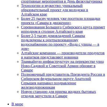
спортивные мероприятия в День физкультурника
Технологии и мужество: уникальный
образовательный проект для молодежи в
Алтайском крае
Более 25 тысяч человек уже посетили площадки
проекта «Самара в движении»
Соревнования Большого Сибирского круга примет
ипподром в столице Алтайского края
Более 2,5 тысяч домовладений Самары
подключены к централизованному
водоснабжению по проекту «Вода с улицы — в
дом»
Алтайские компании — производители продуктов
и напитков представляют новинки
Трамвайную инфраструктуру на перекрестке улиц
Ново-Садовой и Советской Армии обновят в
Самаре
Полномочный представитель Президента России в
Сибирском федеральном округе Анатолий
Серышев направил поздравление
железнодорожникам
Новую станцию для приема жидких бытовых
отходов запустили в Самаре
В мире