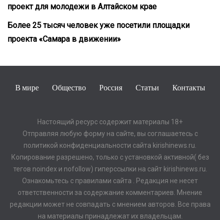
проект для молодежи в Алтайском крае
Более 25 тысяч человек уже посетили площадки
проекта «Самара в движении»
В мире
Общество
Россия
Статьи
Контакты
Настоящий ресурс содержит материалы 18+
Отправляя любую форму на сайте, вы соглашаетесь с
политикой конфиденциальности сайта kirishinews.ru.
Копирование разрешено, только с установкой активной( без
тегов noindex и nofollow) гиперссылки на сайт kirishinews.ru.
Ознакомьтесь с правилами сайта . Редакция не несет
ответственности за содержание комментариев. Мнение
редакции может не совпадать с мнением авторов. Все права
на материалы принадлежат их владельцам.