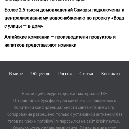
Более 2,5 тысяч домовладений Самары подключены к
централизованному водоснабжению по проекту «Вода
с улицы — в дом»
Алтайские компании — производители продуктов и
напитков представляют новинки
В мире
Общество
Россия
Статьи
Контакты
Настоящий ресурс содержит материалы 18+
Отправляя любую форму на сайте, вы соглашаетесь с
политикой конфиденциальности сайта kirishinews.ru.
Копирование разрешено, только с установкой активной( без
тегов noindex и nofollow) гиперссылки на сайт kirishinews.ru.
Ознакомьтесь с правилами сайта . Редакция не несет