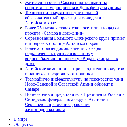
Жителей и гостей Самары приглашают на
спортивные мероприятия в День физкультурника
Технологии и мужество: уникальный
образовательный проект для молодежи в
Алтайском крае
Более 25 тысяч человек уже посетили площадки
проекта «Самара в движении»
Соревнования Большого Сибирского круга примет
ипподром в столице Алтайского края
Более 2,5 тысяч домовладений Самары
подключены к централизованному
водоснабжению по проекту «Вода с улицы — в
дом»
Алтайские компании — производители продуктов
и напитков представляют новинки
Трамвайную инфраструктуру на перекрестке улиц
Ново-Садовой и Советской Армии обновят в
Самаре
Полномочный представитель Президента России в
Сибирском федеральном округе Анатолий
Серышев направил поздравление
железнодорожникам
В мире
Общество