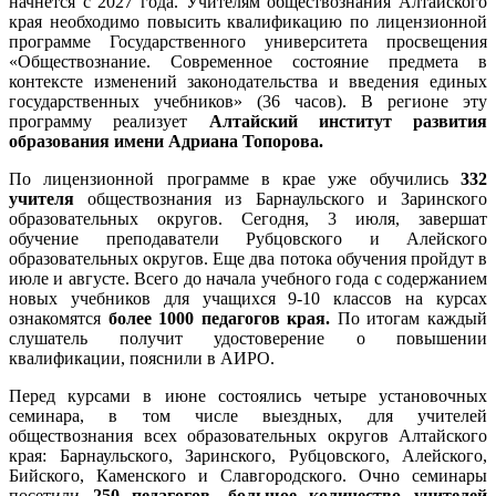
начнется с 2027 года. Учителям обществознания Алтайского
края необходимо повысить квалификацию по лицензионной
программе Государственного университета просвещения
«Обществознание. Современное состояние предмета в
контексте изменений законодательства и введения единых
государственных учебников» (36 часов). В регионе эту
программу реализует
Алтайский институт развития
образования имени Адриана Топорова.
По лицензионной программе в крае уже обучились
332
учителя
обществознания из Барнаульского и Заринского
образовательных округов. Сегодня, 3 июля, завершат
обучение преподаватели Рубцовского и Алейского
образовательных округов. Еще два потока обучения пройдут в
июле и августе. Всего до начала учебного года с содержанием
новых учебников для учащихся 9-10 классов на курсах
ознакомятся
более 1000 педагогов края.
По итогам каждый
слушатель получит удостоверение о повышении
квалификации, пояснили в АИРО.
Перед курсами в июне состоялись четыре установочных
семинара, в том числе выездных, для учителей
обществознания всех образовательных округов Алтайского
края: Барнаульского, Заринского, Рубцовского, Алейского,
Бийского, Каменского и Славгородского. Очно семинары
посетили
250 педагогов, большое количество учителей