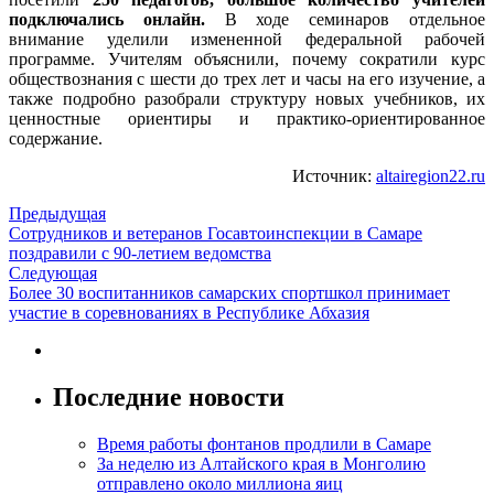
подключались онлайн.
В ходе семинаров отдельное
внимание уделили измененной федеральной рабочей
программе. Учителям объяснили, почему сократили курс
обществознания с шести до трех лет и часы на его изучение, а
также подробно разобрали структуру новых учебников, их
ценностные ориентиры и практико-ориентированное
содержание.
Источник:
altairegion22.ru
Предыдущая
Сотрудников и ветеранов Госавтоинспекции в Самаре
поздравили с 90-летием ведомства
Следующая
Более 30 воспитанников самарских спортшкол принимает
участие в соревнованиях в Республике Абхазия
Последние новости
Время работы фонтанов продлили в Самаре
За неделю из Алтайского края в Монголию
отправлено около миллиона яиц