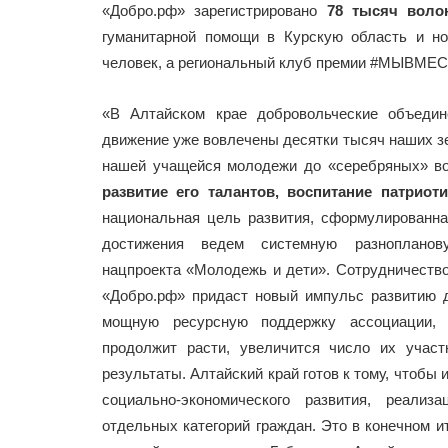
«Добро.рф» зарегистрировано
78 тысяч воло
гуманитарной помощи в Курскую область и н
человек, а региональный клуб премии #МЫВМЕСТ
«В Алтайском крае добровольческие объедин
движение уже вовлечены десятки тысяч наших зе
нашей учащейся молодежи до «серебряных» в
развитие его талантов, воспитание патрио
национальная цель развития, сформулированн
достижения ведем системную разноплано
нацпроекта «Молодежь и дети». Сотрудничеств
«Добро.рф» придаст новый импульс развитию 
мощную ресурсную поддержку ассоциации, у
продолжит расти, увеличится число их учас
результаты. Алтайский край готов к тому, чтобы
социально-экономического развития, реали
отдельных категорий граждан. Это в конечном 