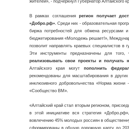
жителей», - подчеркнул Губернатор Алтайского к
В рамках соглашения
регион получает дос
«Добро.рф»
. Среди них - образовательная про
биржа потребностей для обмена ресурсами и
бюджетирования «Молодежь решает!», Междунар
позволит направлять краевых специалистов в г
Эти инструменты предназначены для того,
реализовывать свои проекты и получать 
Алтайского края могут
пополнить федера
рекомендованы для масштабирования в других 
инклюзивного добровольчества «Норма жизни 
«Сообщество ВМ».
«Алтайский край стал вторым регионом, присоед
в этой инициативе вся стратегия «Добро.рф
вовлечению 45% молодых россиян в общественн
сформированы в общую дорожную карту до 2030