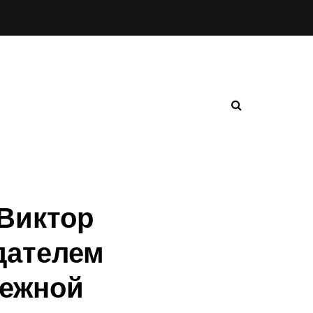
 Виктор
дателем
дежной