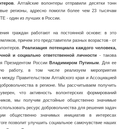
нтеров
. Алтайские волонтеры отправили десятки тонн
овые регионы, адресно помогли более чем 23 тысячам
Е - один из лучших в России.
ения граждан работают на постоянной основе: в это
мляков, причем это представители разных возрастов - от
олонтеров.
Реализация потенциала каждого человека,
тичной и социально ответственной личности
- такова
ая Президентом России
Владимиром Путиным
. Для ее
вую работу, в том числе реализуем мероприятия
о между Правительством Алтайского края и Ассоциацией
добровольчества в регионе. Мы рассчитываем получить
верен, что активность волонтерских формирований
тников, мы получим достойные общественно значимые
 использовать ресурс добровольчества для решения задач
зации общественно значимых инициатив в интересах
итоге позволит улучшить социальное самочувствие наших