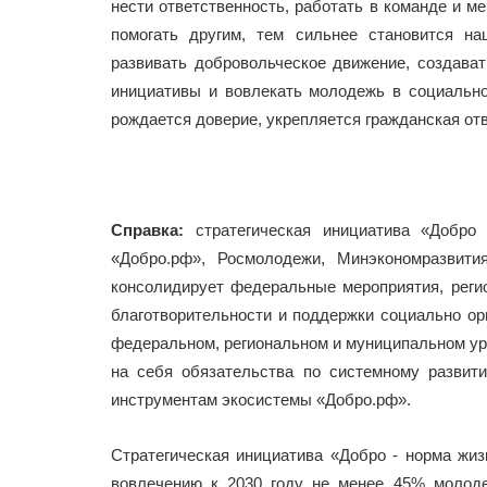
нести ответственность, работать в команде и 
помогать другим, тем сильнее становится н
развивать добровольческое движение, создава
инициативы и вовлекать молодежь в социальн
рождается доверие, укрепляется гражданская отв
Справка:
стратегическая инициатива «Добро
«Добро.рф», Росмолодежи, Минэкономразвити
консолидирует федеральные мероприятия, реги
благотворительности и поддержки социально о
федеральном, региональном и муниципальном уро
на себя обязательства по системному развит
инструментам экосистемы «Добро.рф».
Стратегическая инициатива «Добро - норма жи
вовлечению к 2030 году не менее 45% молод