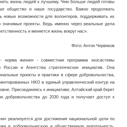
менять жизнь людей к лучшему. Чем больше людей готовы
аше общество и наше государство. Важно продолжать
ть новые возможности для волонтеров, поддерживать их
о значимые проекты. Ведь именно через реальные дела
етственность и меняется жизнь вокруг нас».
Фото: Антон Червяков
 - норма жизни» - совместная программа экосистемы
я России и Агентства стратегических инициатив. Она
ональные проекты и практики в сфере добровольчества,
риентированных НКО в единый управленческий контур на
вне. Присоединяясь к инициативе, Алтайский край берет
ию добровольчества до 2030 года и получает доступ к
зни» реализуется для достижения национальной цели по
ежи в добровольческую и общественную деятельность.