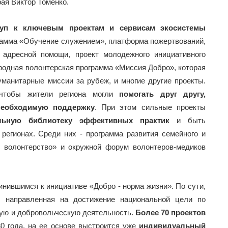
рая Виктор Томенко.
туп к ключевым проектам и сервисам экосистемы
грамма «Обучение служением», платформа пожертвований,
 адресной помощи, проект молодежного инициативного
одная волонтерская программа «Миссия Добро», которая
уманитарные миссии за рубеж, и многие другие проекты.
 чтобы жители региона могли
помогать друг другу,
необходимую поддержку
. При этом сильные проекты
льную библиотеку эффективных практик
и быть
регионах. Среди них - программа развития семейного и
- волонтерство» и окружной форум волонтеров-медиков
инившимся к инициативе «Добро - норма жизни». По сути,
», направленная на достижение национальной цели по
ую и добровольческую деятельность.
Более 70 проектов
 года, на ее основе выстроится уже
индивидуальный