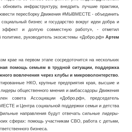
 обновить инфраструктуру, внедрить лучшие практики,
провести пересборку Движения #МЫВМЕСТЕ - объединить
 социальный бизнес и государство вокруг идеи добра и
 эффект и долгую совместную работу», - отметил
 политике, руководитель экосистемы «Добро.рф»
Артем
 крае на первом этапе сосредоточится на нескольких
сная помощь семьям в трудной ситуации, поддержка
ежного вовлечения через клубы и микроволонтерство
.
нтированные НКО, крупные предприятия края, высшие и
 лидеры общественного мнения и амбассадоры Движения
ен совета Ассоциации «Добро.рф», председатель
МЕСТЕ и Центра социальной поддержки семьи и детства
офильные направления будут отвечать сильные лидеры-
воих сферах: помощь участникам СВО, работа с детьми,
тветственного бизнеса.