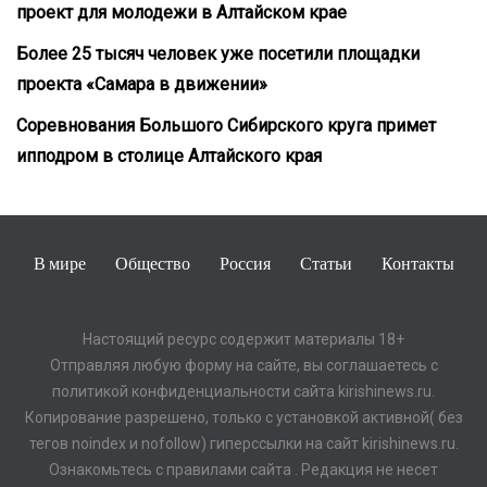
проект для молодежи в Алтайском крае
Более 25 тысяч человек уже посетили площадки
проекта «Самара в движении»
Соревнования Большого Сибирского круга примет
ипподром в столице Алтайского края
В мире
Общество
Россия
Статьи
Контакты
Настоящий ресурс содержит материалы 18+
Отправляя любую форму на сайте, вы соглашаетесь с
политикой конфиденциальности сайта kirishinews.ru.
Копирование разрешено, только с установкой активной( без
тегов noindex и nofollow) гиперссылки на сайт kirishinews.ru.
Ознакомьтесь с правилами сайта . Редакция не несет