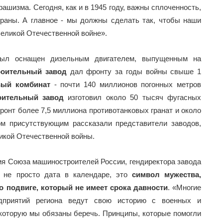
ашизма. Сегодня, как и в 1945 году, важны сплоченность,
траны. А главное - мы должны сделать так, чтобы наши
Великой Отечественной войне».
ыл оснащен дизельным двигателем, выпущенным на
роительный завод
дал фронту за годы войны свыше 1
вый комбинат
- почти 140 миллионов погонных метров
оительный завод
изготовил около 50 тысяч фугасных
ронт более 7,5 миллиона противотанковых гранат и около
ом присутствующим рассказали представители заводов,
икой Отечественной войны.
ия Союза машиностроителей России, гендиректора завода
 не просто дата в календаре, это
символ мужества,
о подвиге, который не имеет срока давности
. «Многие
дприятий региона ведут свою историю с военных и
 которую мы обязаны беречь. Принципы, которые помогли