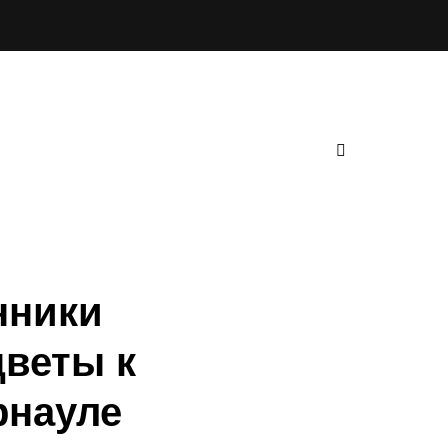
нники
цветы к
рнауле