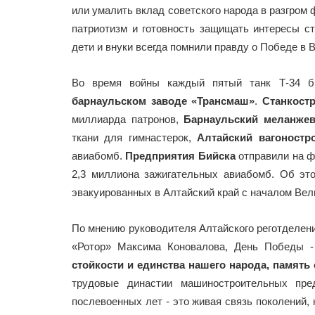
или умалить вклад советского народа в разгром ф
патриотизм и готовность защищать интересы с
дети и внуки всегда помнили правду о Победе в 
Во время войны каждый пятый танк Т-34 б
барнаульском заводе «Трансмаш»
.
Станкост
миллиарда патронов,
Барнаульский меланже
ткани для гимнастерок,
Алтайский вагоностр
авиабомб.
Предприятия Бийска
отправили на ф
2,3 миллиона зажигательных авиабомб. Об эт
эвакуированных в Алтайский край с началом Вел
По мнению руководителя Алтайского реготделен
«Ротор» Максима Коновалова, День Победы -
стойкости и единства нашего народа, память 
трудовые династии машиностроительных пре
послевоенных лет - это живая связь поколений,