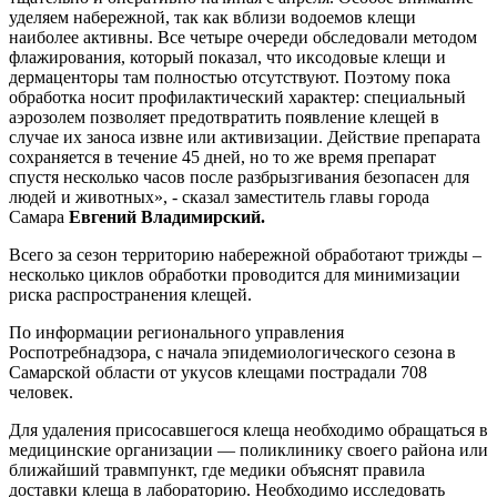
уделяем набережной, так как вблизи водоемов клещи
наиболее активны. Все четыре очереди обследовали методом
флажирования, который показал, что иксодовые клещи и
дермаценторы там полностью отсутствуют. Поэтому пока
обработка носит профилактический характер: специальный
аэрозолем позволяет предотвратить появление клещей в
случае их заноса извне или активизации. Действие препарата
сохраняется в течение 45 дней, но то же время препарат
спустя несколько часов после разбрызгивания безопасен для
людей и животных», - сказал заместитель главы города
Самара
Евгений Владимирский.
Всего за сезон территорию набережной обработают трижды –
несколько циклов обработки проводится для минимизации
риска распространения клещей.
По информации регионального управления
Роспотребнадзора, с начала эпидемиологического сезона в
Самарской области от укусов клещами пострадали 708
человек.
Для удаления присосавшегося клеща необходимо обращаться в
медицинские организации — поликлинику своего района или
ближайший травмпункт, где медики объяснят правила
доставки клеща в лабораторию. Необходимо исследовать