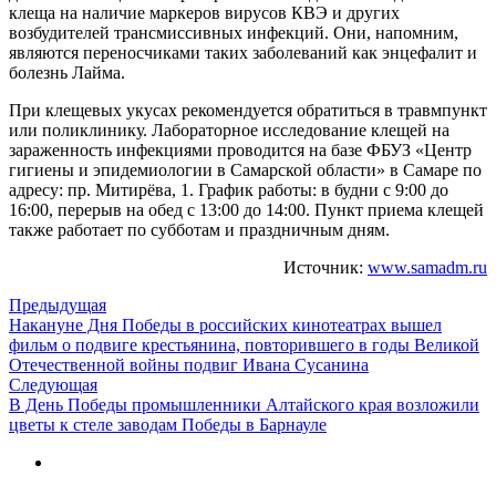
клеща на наличие маркеров вирусов КВЭ и других
возбудителей трансмиссивных инфекций. Они, напомним,
являются переносчиками таких заболеваний как энцефалит и
болезнь Лайма.
При клещевых укусах рекомендуется обратиться в травмпункт
или поликлинику. Лабораторное исследование клещей на
зараженность инфекциями проводится на базе ФБУЗ «Центр
гигиены и эпидемиологии в Самарской области» в Самаре по
адресу: пр. Митирёва, 1. График работы: в будни с 9:00 до
16:00, перерыв на обед с 13:00 до 14:00. Пункт приема клещей
также работает по субботам и праздничным дням.
Источник:
www.samadm.ru
Предыдущая
Накануне Дня Победы в российских кинотеатрах вышел
фильм о подвиге крестьянина, повторившего в годы Великой
Отечественной войны подвиг Ивана Сусанина
Следующая
В День Победы промышленники Алтайского края возложили
цветы к стеле заводам Победы в Барнауле