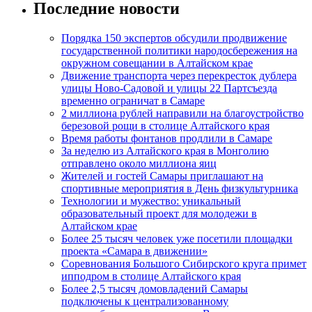
Последние новости
Порядка 150 экспертов обсудили продвижение
государственной политики народосбережения на
окружном совещании в Алтайском крае
Движение транспорта через перекресток дублера
улицы Ново-Садовой и улицы 22 Партсъезда
временно ограничат в Самаре
2 миллиона рублей направили на благоустройство
березовой рощи в столице Алтайского края
Время работы фонтанов продлили в Самаре
За неделю из Алтайского края в Монголию
отправлено около миллиона яиц
Жителей и гостей Самары приглашают на
спортивные мероприятия в День физкультурника
Технологии и мужество: уникальный
образовательный проект для молодежи в
Алтайском крае
Более 25 тысяч человек уже посетили площадки
проекта «Самара в движении»
Соревнования Большого Сибирского круга примет
ипподром в столице Алтайского края
Более 2,5 тысяч домовладений Самары
подключены к централизованному