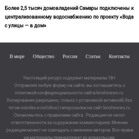
Более 2,5 тысяч домовладений Самары подключены к
централизованному водоснабжению по проекту «Вода
с улицы — в дом»
В мире
Общество
Россия
Статьи
Контакты
Настоящий ресурс содержит материалы 18+
Отправляя любую форму на сайте, вы соглашаетесь с
политикой конфиденциальности сайта kirishinews.ru.
Копирование разрешено, только с установкой активной( без
тегов noindex и nofollow) гиперссылки на сайт kirishinews.ru.
Ознакомьтесь с правилами сайта . Редакция не несет
ответственности за содержание комментариев. Мнение
редакции может не совпадать с мнением авторов. Все права
на материалы принадлежат их владельцам.