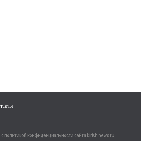
такты
с политикой конфиденциальности сайта kirishinews.ru.