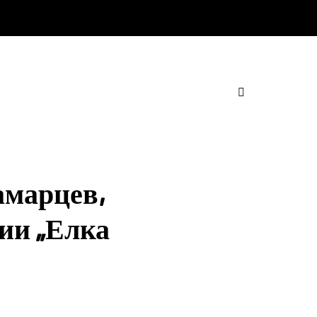
амарцев,
ии „Елка