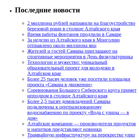
Последние новости
2 миллиона рублей направили на благоустройство
березовой рощи в столице Алтайского края
Время работы фонтанов продлили в Самаре
За неделю из Алтайского края в Монголию
отправлено около миллиона яиц
Жителей и гостей Самары приглашают на
спортивные мероприятия в День физкультурника
Технологии и мужество: уникальный
образовательный проект для молодежи в
Алтайском крае
Более 25 тысяч человек уже посетили площадки
проекта «Самара в движении»
Соревнования Большого Сибирского круга примет
ипподром в столице Алтайского края
Более 2,5 тысяч домовладений Самары
подключены к централизованному
водоснабжению по проекту «Вода с улицы — в
дом»
Алтайские компании — производители продуктов
и напитков представляют новинки
Трамвайную инфраструктуру на перекрестке улиц