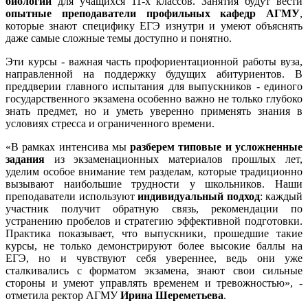
биологии
для учащихся 11-х классов. Занятия будут вести
опытные преподаватели профильных кафедр АГМУ
,
которые знают специфику ЕГЭ изнутри и умеют объяснять
даже самые сложные темы доступно и понятно.
Эти курсы - важная часть профориентационной работы вуза,
направленной на поддержку будущих абитуриентов. В
преддверии главного испытания для выпускников - единого
государственного экзамена особенно важно не только глубоко
знать предмет, но и уметь уверенно применять знания в
условиях стресса и ограниченного времени.
«В рамках интенсива мы
разберем типовые и усложненные
задания
из экзаменационных материалов прошлых лет,
уделим особое внимание тем разделам, которые традиционно
вызывают наибольшие трудности у школьников. Наши
преподаватели используют
индивидуальный подход
: каждый
участник получит обратную связь, рекомендации по
устранению пробелов и стратегию эффективной подготовки.
Практика показывает, что выпускники, прошедшие такие
курсы, не только демонстрируют более высокие баллы на
ЕГЭ, но и чувствуют себя увереннее, ведь они уже
сталкивались с форматом экзамена, знают свои сильные
стороны и умеют управлять временем и тревожностью», -
отметила ректор АГМУ
Ирина Шереметьева
.