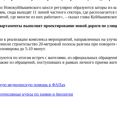
 и Новокуйбышевского шоссе регулярно образуются заторы из-за
к, сюда выходят 11 линий частного сектора, где располагается
иятий, где многие из них работают», – сказал глава Куйбышевск
артаменты выполнят проектирование новой дороги по улице
и к реализации комплекса мероприятий, направленных на улуч
нили строительство 20-метровой полосы разгона при повороте
ихомирова до 5-10 минут.
ируются по итогам встреч с жителями, из официальных обращен
также из обращений, поступивших в рамках личного приема жите
ивную медицинскую помощь в ФАПах
интенсивные курсы по химии и биологии