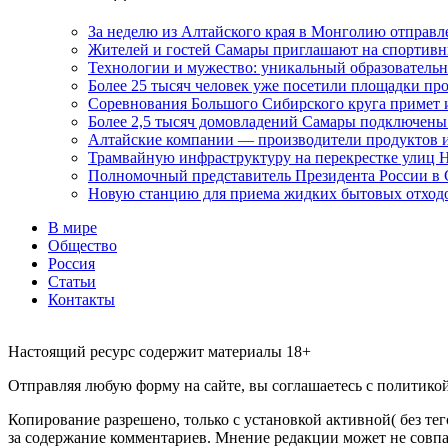
За неделю из Алтайского края в Монголию отправл
Жителей и гостей Самары приглашают на спортивн
Технологии и мужество: уникальный образовательн
Более 25 тысяч человек уже посетили площадки пр
Соревнования Большого Сибирского круга примет 
Более 2,5 тысяч домовладений Самары подключены
Алтайские компании — производители продуктов и
Трамвайную инфраструктуру на перекрестке улиц 
Полномочный представитель Президента России в
Новую станцию для приема жидких бытовых отходо
В мире
Общество
Россия
Статьи
Контакты
Настоящий ресурс содержит материалы 18+
Отправляя любую форму на сайте, вы соглашаетесь с политикой 
Копирование разрешено, только с установкой активной( без тего
за содержание комментариев. Мнение редакции может не совпа