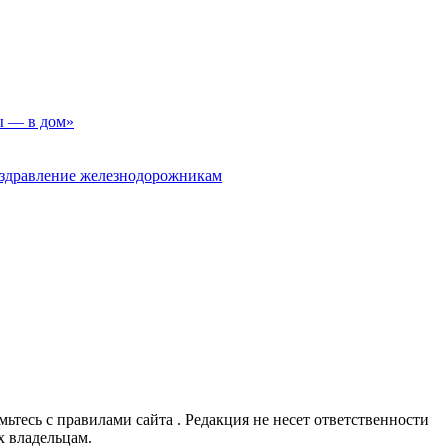
ы — в дом»
оздравление железнодорожникам
омьтесь с правилами сайта . Редакция не несет ответственности
х владельцам.