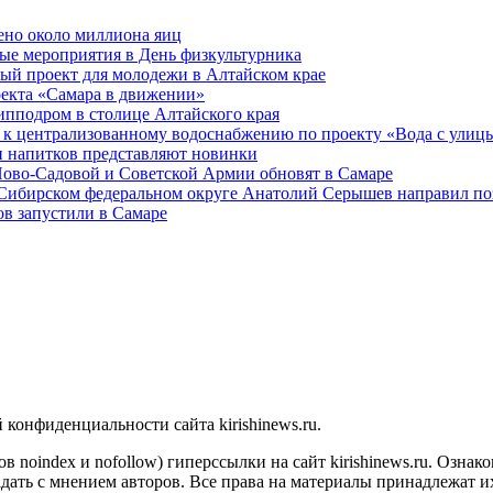
ено около миллиона яиц
ые мероприятия в День физкультурника
ый проект для молодежи в Алтайском крае
оекта «Самара в движении»
ипподром в столице Алтайского края
 к централизованному водоснабжению по проекту «Вода с улиц
 напитков представляют новинки
Ново-Садовой и Советской Армии обновят в Самаре
 Сибирском федеральном округе Анатолий Серышев направил п
в запустили в Самаре
конфиденциальности сайта kirishinews.ru.
в noindex и nofollow) гиперссылки на сайт kirishinews.ru. Ознак
дать с мнением авторов. Все права на материалы принадлежат и