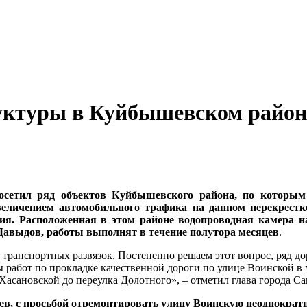
ктуры в Куйбышевском районе 
посетил ряд объектов Куйбышевского района, по которым
еличением автомобильного трафика на данном перекрестк
ия. Расположенная в этом районе водопроводная камера н
авыдов, работы выполнят в течение полутора месяцев
.
транспортных развязок. Постепенно решаем этот вопрос, ряд до
 работ по прокладке качественной дороги по улице Воинской в 
Хасановской до переулка Долотного», – отметил глава города С
в, с просьбой отремонтировать улицу Воинскую неоднократ