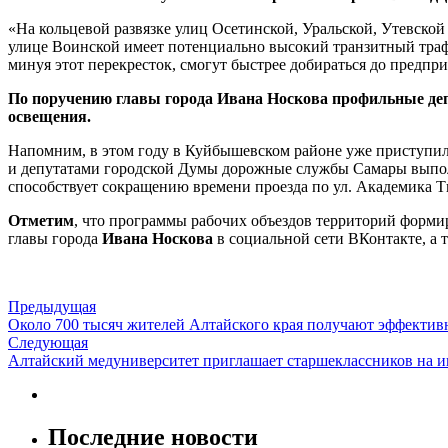
«На кольцевой развязке улиц Осетинской, Уральской, Утевской
улице Воинской имеет потенциально высокий транзитный трафи
минуя этот перекресток, смогут быстрее добираться до предпр
По поручению главы города Ивана Носкова профильные деп
освещения.
Напомним, в этом году в Куйбышевском районе уже приступил
и депутатами городской Думы дорожные службы Самары выпол
способствует сокращению времени проезда по ул. Академика Т
Отметим
, что программы рабочих объездов территорий форм
главы города
Ивана Носкова
в социальной сети ВКонтакте, а 
Предыдущая
Около 700 тысяч жителей Алтайского края получают эффект
Следующая
Алтайский медуниверситет приглашает старшеклассников на 
Последние новости