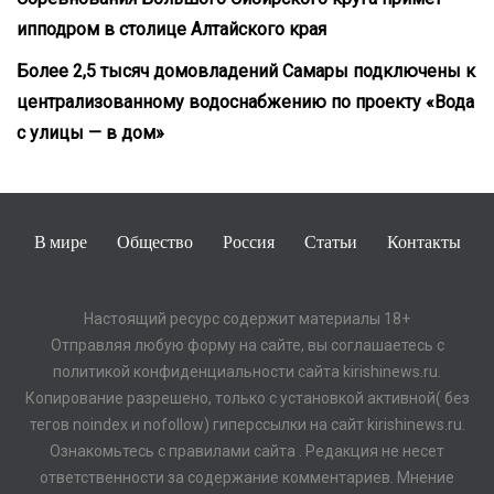
ипподром в столице Алтайского края
Более 2,5 тысяч домовладений Самары подключены к
централизованному водоснабжению по проекту «Вода
с улицы — в дом»
В мире
Общество
Россия
Статьи
Контакты
Настоящий ресурс содержит материалы 18+
Отправляя любую форму на сайте, вы соглашаетесь с
политикой конфиденциальности сайта kirishinews.ru.
Копирование разрешено, только с установкой активной( без
тегов noindex и nofollow) гиперссылки на сайт kirishinews.ru.
Ознакомьтесь с правилами сайта . Редакция не несет
ответственности за содержание комментариев. Мнение