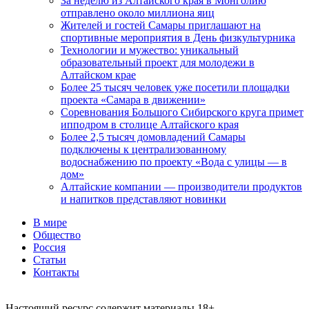
За неделю из Алтайского края в Монголию
отправлено около миллиона яиц
Жителей и гостей Самары приглашают на
спортивные мероприятия в День физкультурника
Технологии и мужество: уникальный
образовательный проект для молодежи в
Алтайском крае
Более 25 тысяч человек уже посетили площадки
проекта «Самара в движении»
Соревнования Большого Сибирского круга примет
ипподром в столице Алтайского края
Более 2,5 тысяч домовладений Самары
подключены к централизованному
водоснабжению по проекту «Вода с улицы — в
дом»
Алтайские компании — производители продуктов
и напитков представляют новинки
В мире
Общество
Россия
Статьи
Контакты
Настоящий ресурс содержит материалы 18+