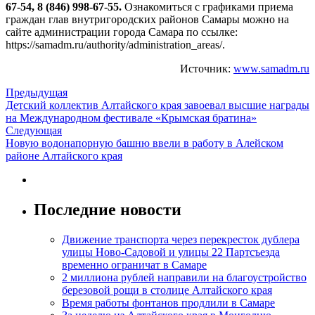
67-54, 8 (846) 998-67-55.
Ознакомиться с графиками приема
граждан глав внутригородских районов Самары можно на
сайте администрации города Самара по ссылке:
https://samadm.ru/authority/administration_areas/.
Источник:
www.samadm.ru
Предыдущая
Детский коллектив Алтайского края завоевал высшие награды
на Международном фестивале «Крымская братина»
Следующая
Новую водонапорную башню ввели в работу в Алейском
районе Алтайского края
Последние новости
Движение транспорта через перекресток дублера
улицы Ново-Садовой и улицы 22 Партсъезда
временно ограничат в Самаре
2 миллиона рублей направили на благоустройство
березовой рощи в столице Алтайского края
Время работы фонтанов продлили в Самаре