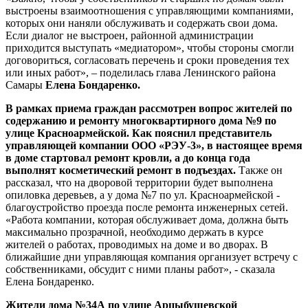
выстроены взаимоотношения с управляющими компаниями,
которых они наняли обслуживать и содержать свои дома.
Если диалог не выстроен, районной администрации
приходится выступать «медиатором», чтобы стороны смогли
договориться, согласовать перечень и сроки проведения тех
или иных работ», – поделилась глава Ленинского района
Самары
Елена Бондаренко.
В рамках приема граждан рассмотрен вопрос жителей по
содержанию и ремонту многоквартирного дома №9 по
улице Красноармейской. Как пояснил представитель
управляющей компании ООО «РЭУ-3», в настоящее время
в доме стартовал ремонт кровли, а до конца года
выполнят косметический ремонт в подъездах.
Также он
рассказал, что на дворовой территории будет выполнена
опиловка деревьев, а у дома №7 по ул. Красноармейской -
благоустройство проезда после ремонта инженерных сетей.
«Работа компании, которая обслуживает дома, должна быть
максимально прозрачной, необходимо держать в курсе
жителей о работах, проводимых на доме и во дворах. В
ближайшие дни управляющая компания организует встречу с
собственниками, обсудит с ними планы работ», - сказала
Елена Бондаренко.
Жители дома №34А по улице Арцыбушевской