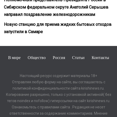
Сибирском федеральном округе Анатолий Серышев
направил поздравление железнодорожникам
Новую станцию для приема жидких бытовых отходов
запустили в Самаре
В мире
Общество
Россия
Статьи
Контакты
Настоящий ресурс содержит материалы 18+
Отправляя любую форму на сайте, вы соглашаетесь с
политикой конфиденциальности сайта kirishinews.ru.
Копирование разрешено, только с установкой активной( без
тегов noindex и nofollow) гиперссылки на сайт kirishinews.ru.
Ознакомьтесь с правилами сайта . Редакция не несет
ответственности за содержание комментариев. Мнение