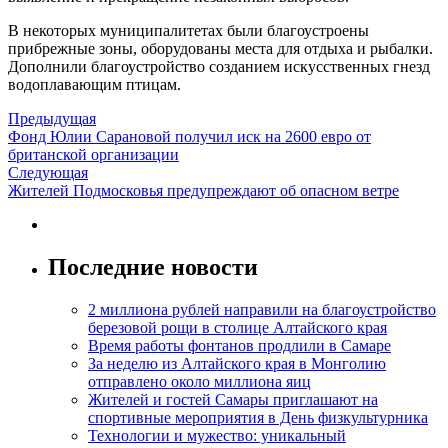
В некоторых муниципалитетах были благоустроены
прибрежные зоны, оборудованы места для отдыха и рыбалки.
Дополнили благоустройство созданием искусственных гнезд
водоплавающим птицам.
Предыдущая
Фонд Юлии Сарановой получил иск на 2600 евро от
британской организации
Следующая
Жителей Подмосковья предупреждают об опасном ветре
Последние новости
2 миллиона рублей направили на благоустройство
березовой рощи в столице Алтайского края
Время работы фонтанов продлили в Самаре
За неделю из Алтайского края в Монголию
отправлено около миллиона яиц
Жителей и гостей Самары приглашают на
спортивные мероприятия в День физкультурника
Технологии и мужество: уникальный