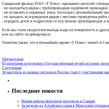
Самарский филиал ПАО «Т Плюс» призывает жителей соблюдат
- не находиться рядом с трубопроводами надземной прокладки;
- не оставлять в охранных зонах теплотрасс автомобильный тр
- не заходить за ограждения рядом с местами проведения работ 
- оградить детей и подростков от игр вблизи трубопроводов и
Если вы стали свидетелем выхода воды на поверхность и други
или на сайте: tss.tplusgroup.ru.
Отметим также, что в ближайшее время «Т Плюс» начнёт в Сам
Предыдущая
65 программ подготовил Государственный музей истории литер
Следующая
30 мастеров из разных регионов России станут участниками 
Последние новости
Время работы фонтанов продлили в Самаре
За неделю из Алтайского края в Монголию отправл