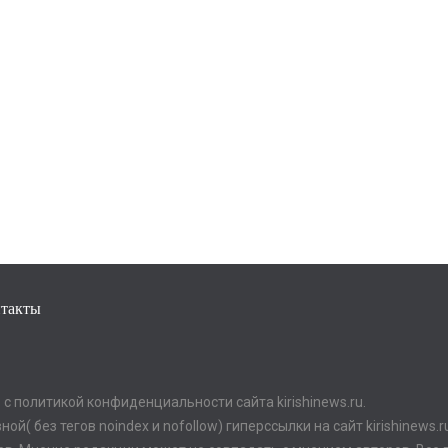
такты
с политикой конфиденциальности сайта kirishinews.ru.
й( без тегов noindex и nofollow) гиперссылки на сайт kirishinews.