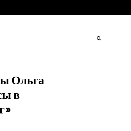
ры Ольга
сы в
г»