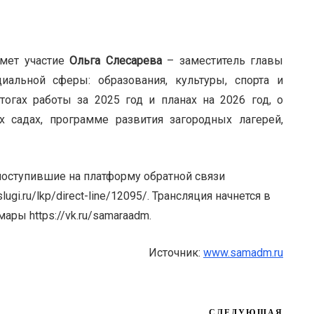
имет участие
Ольга Слесарева
– заместитель главы
альной сферы: образования, культуры, спорта и
огах работы за 2025 год и планах на 2026 год, о
 садах, программе развития загородных лагерей,
поступившие на платформу обратной связи
ugi.ru/lkp/direct-line/12095/. Трансляция начнется в
ары https://vk.ru/samaraadm.
Источник:
www.samadm.ru
СЛЕДУЮЩАЯ