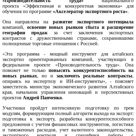
«Производительность труда»
национального
проекта «Эффективная и конкурентная экономика» для
обучения по программе
«Акселератор экспортного роста»
.
Она направлена на
развитие экспортного потенциала
компаний,
освоение новых рынков сбыта и расширение
географии продаж
за счет заключения экспортных
контрактов с дружественными странами, сохранившими
полноценные торговые отношения с Россией.
«Эта программа - мощный инструмент для алтайских
экспортно ориентированных компаний, участвующих в
федеральном проекте «Производительность труда». Она
поможет не только
повысить конкурентоспособность на
новых рынках
, но и
заключить реальные контракты
,
опираясь на экспертизу и ИИ-инструменты», - поясняет
заместитель министра экономического развития Алтайского
края, начальник управления инноваций и перспективных
проектов
Андрей Панченко
.
Участники пройдут интенсивную подготовку по трем
модулям, формирующим полный алгоритм выхода на экспорт:
подготовка к экспорту, разработка конкурентоспособного
предложения с учетом финансовых инструментов, логистики
и таможенных расходов, учет валютного законодательства,
экспортного контроля и специфики работы с