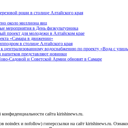
ерезовой рощи в столице Алтайского края
ено около миллиона яиц
ые мероприятия в День физкультурника
ый проект для молодежи в Алтайском крае
оекта «Самара в движении»
ипподром в столице Алтайского края
 к централизованному водоснабжению по проекту «Вода с улиц
 напитков представляют новинки
Ново-Садовой и Советской Армии обновят в Самаре
конфиденциальности сайта kirishinews.ru.
в noindex и nofollow) гиперссылки на сайт kirishinews.ru. Ознак