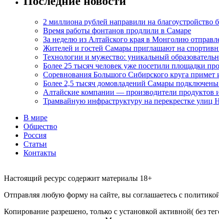
Последние новости
2 миллиона рублей направили на благоустройство б
Время работы фонтанов продлили в Самаре
За неделю из Алтайского края в Монголию отправл
Жителей и гостей Самары приглашают на спортивн
Технологии и мужество: уникальный образовательн
Более 25 тысяч человек уже посетили площадки пр
Соревнования Большого Сибирского круга примет 
Более 2,5 тысяч домовладений Самары подключены
Алтайские компании — производители продуктов и
Трамвайную инфраструктуру на перекрестке улиц 
В мире
Общество
Россия
Статьи
Контакты
Настоящий ресурс содержит материалы 18+
Отправляя любую форму на сайте, вы соглашаетесь с политикой 
Копирование разрешено, только с установкой активной( без тего