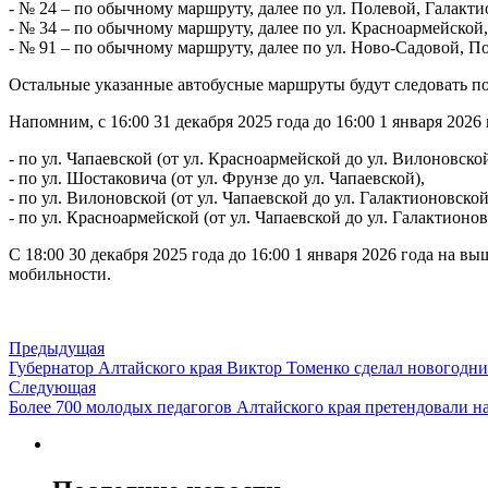
- № 24 – по обычному маршруту, далее по ул. Полевой, Галакт
- № 34 – по обычному маршруту, далее по ул. Красноармейской,
- № 91 – по обычному маршруту, далее по ул. Ново-Садовой, П
Остальные указанные автобусные маршруты будут следовать п
Напомним, с 16:00 31 декабря 2025 года до 16:00 1 января 202
- по ул. Чапаевской (от ул. Красноармейской до ул. Вилоновской
- по ул. Шостаковича (от ул. Фрунзе до ул. Чапаевской),
- по ул. Вилоновской (от ул. Чапаевской до ул. Галактионовской
- по ул. Красноармейской (от ул. Чапаевской до ул. Галактионов
С 18:00 30 декабря 2025 года до 16:00 1 января 2026 года на 
мобильности.
Предыдущая
Губернатор Алтайского края Виктор Томенко сделал новогодн
Следующая
Более 700 молодых педагогов Алтайского края претендовали 