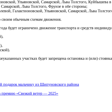
ионовской, Ульяновской, Самарской, Льва Толстого, Куйбышева в
 Самарской, Льва Толстого, Фрунзе в обе стороны;
олевой, Галактионовской, Ульяновской, Самарской, Льва Толстог
о своим обычным схемам движения.
6 года будет ограничено движение транспорта и средств индивид
),
),
ской).
вышеуказанных участках будет запрещена остановка и (или) стоян
ий подарок мальчику из Шипуновского района
на премию «Свежий ветер — 2025»