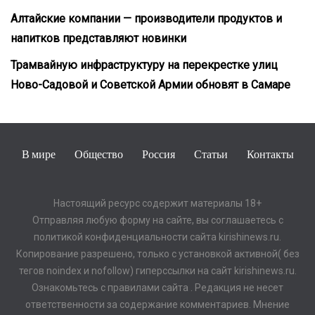
Алтайские компании — производители продуктов и
напитков представляют новинки
Трамвайную инфраструктуру на перекрестке улиц
Ново-Садовой и Советской Армии обновят в Самаре
В мире
Общество
Россия
Статьи
Контакты
Настоящий ресурс содержит материалы 18+
Отправляя любую форму на сайте, вы соглашаетесь с
политикой конфиденциальности сайта kirishinews.ru.
Копирование разрешено, только с установкой активной( без
тегов noindex и nofollow) гиперссылки на сайт kirishinews.ru.
Ознакомьтесь с правилами сайта . Редакция не несет
ответственности за содержание комментариев. Мнение