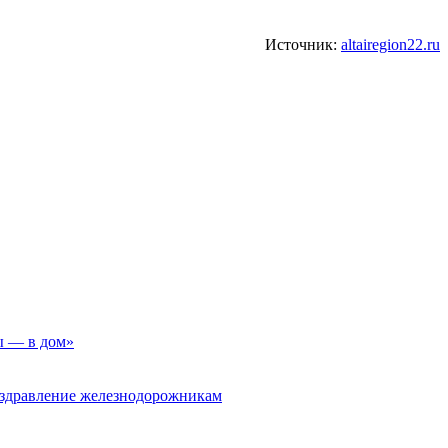
Источник:
altairegion22.ru
ы — в дом»
оздравление железнодорожникам