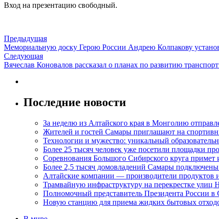
Вход на презентацию свободный.
Предыдущая
Мемориальную доску Герою России Андрею Колпакову устано
Следующая
Вячеслав Коновалов рассказал о планах по развитию транспо
Последние новости
За неделю из Алтайского края в Монголию отправл
Жителей и гостей Самары приглашают на спортивн
Технологии и мужество: уникальный образовательн
Более 25 тысяч человек уже посетили площадки пр
Соревнования Большого Сибирского круга примет 
Более 2,5 тысяч домовладений Самары подключены
Алтайские компании — производители продуктов и
Трамвайную инфраструктуру на перекрестке улиц 
Полномочный представитель Президента России в
Новую станцию для приема жидких бытовых отходо
В мире