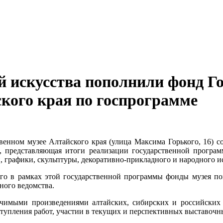
й искусства пополнили фонд Г
ского края по госпрограмме
венном музее Алтайского края (улица Максима Горького, 16) с
, представляющая итоги реализации государственной програм
графики, скульптуры, декоративно-прикладного и народного иск
сего в рамках этой государственной программы фонды музея 
ного ведомства.
начимыми произведениями алтайских, сибирских и российских 
тупления работ, участии в текущих и перспективных выставочны