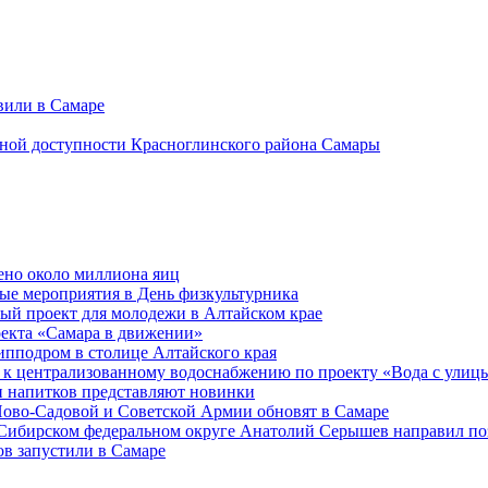
вили в Самаре
ртной доступности Красноглинского района Самары
ено около миллиона яиц
ые мероприятия в День физкультурника
ый проект для молодежи в Алтайском крае
оекта «Самара в движении»
ипподром в столице Алтайского края
 к централизованному водоснабжению по проекту «Вода с улиц
 напитков представляют новинки
Ново-Садовой и Советской Армии обновят в Самаре
 Сибирском федеральном округе Анатолий Серышев направил п
в запустили в Самаре