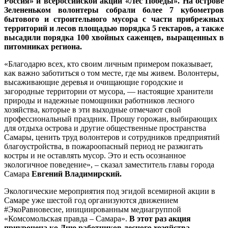
Россия» и всероссийской акции «Лес Победы». На острове
Зелененьком волонтеры собрали более 7 кубометров
бытового и строительного мусора с части прибрежных
территорий и лесов площадью порядка 5 гектаров, а также
высадили порядка 100 хвойных саженцев, выращенных в
питомниках региона.
«Благодарю всех, кто своим личным примером показывает,
как важно заботиться о том месте, где мы живем. Волонтеры,
высаживающие деревья и очищающие городские и
загородные территории от мусора, — настоящие хранители
природы и надежные помощники работников лесного
хозяйства, которые в эти выходные отмечают свой
профессиональный праздник. Прошу горожан, выбирающих
для отдыха острова и другие общественные пространства
Самары, ценить труд волонтеров и сотрудников предприятий
благоустройства, в пожароопасный период не разжигать
костры и не оставлять мусор. Это и есть осознанное
экологичное поведение», – сказал заместитель главы города
Самара
Евгений Владимирский.
Экологические мероприятия под эгидой всемирной акции в
Самаре уже шестой год организуются движением
#ЭкоРавновесие, инициированным медиагруппой
«Комсомольская правда – Самара».
В этот раз акция
приурочена ко Дню работников лесного хозяйства,