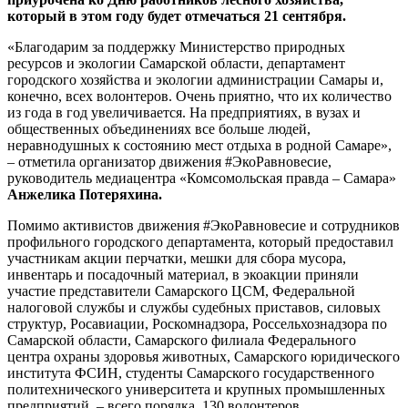
который в этом году будет отмечаться 21 сентября.
«Благодарим за поддержку Министерство природных
ресурсов и экологии Самарской области, департамент
городского хозяйства и экологии администрации Самары и,
конечно, всех волонтеров. Очень приятно, что их количество
из года в год увеличивается. На предприятиях, в вузах и
общественных объединениях все больше людей,
неравнодушных к состоянию мест отдыха в родной Самаре»,
– отметила организатор движения #ЭкоРавновесие,
руководитель медиацентра «Комсомольская правда – Самара»
Анжелика Потеряхина.
Помимо активистов движения #ЭкоРавновесие и сотрудников
профильного городского департамента, который предоставил
участникам акции перчатки, мешки для сбора мусора,
инвентарь и посадочный материал, в экоакции приняли
участие представители Самарского ЦСМ, Федеральной
налоговой службы и службы судебных приставов, силовых
структур, Росавиации, Роскомнадзора, Россельхознадзора по
Самарской области, Самарского филиала Федерального
центра охраны здоровья животных, Самарского юридического
института ФСИН, студенты Самарского государственного
политехнического университета и крупных промышленных
предприятий – всего порядка 130 волонтеров.