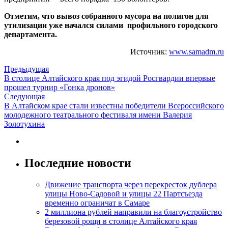
Отметим, что вывоз собранного мусора на полигон для
утилизации уже начался силами профильного городского
департамента.
Источник:
www.samadm.ru
Предыдущая
В столице Алтайского края под эгидой Росгвардии впервые
прошел турнир «Гонка дронов»
Следующая
В Алтайском крае стали известны победители Всероссийского
молодежного театрального фестиваля имени Валерия
Золотухина
Последние новости
Движение транспорта через перекресток дублера
улицы Ново-Садовой и улицы 22 Партсъезда
временно ограничат в Самаре
2 миллиона рублей направили на благоустройство
березовой рощи в столице Алтайского края