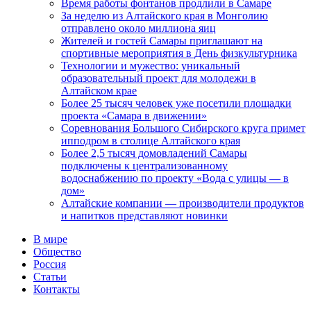
Время работы фонтанов продлили в Самаре
За неделю из Алтайского края в Монголию
отправлено около миллиона яиц
Жителей и гостей Самары приглашают на
спортивные мероприятия в День физкультурника
Технологии и мужество: уникальный
образовательный проект для молодежи в
Алтайском крае
Более 25 тысяч человек уже посетили площадки
проекта «Самара в движении»
Соревнования Большого Сибирского круга примет
ипподром в столице Алтайского края
Более 2,5 тысяч домовладений Самары
подключены к централизованному
водоснабжению по проекту «Вода с улицы — в
дом»
Алтайские компании — производители продуктов
и напитков представляют новинки
В мире
Общество
Россия
Статьи
Контакты