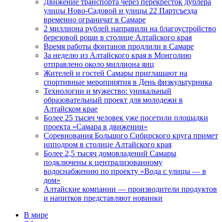
Движение транспорта через перекресток дублера
улицы Ново-Садовой и улицы 22 Партсъезда
временно ограничат в Самаре
2 миллиона рублей направили на благоустройство
березовой рощи в столице Алтайского края
Время работы фонтанов продлили в Самаре
За неделю из Алтайского края в Монголию
отправлено около миллиона яиц
Жителей и гостей Самары приглашают на
спортивные мероприятия в День физкультурника
Технологии и мужество: уникальный
образовательный проект для молодежи в
Алтайском крае
Более 25 тысяч человек уже посетили площадки
проекта «Самара в движении»
Соревнования Большого Сибирского круга примет
ипподром в столице Алтайского края
Более 2,5 тысяч домовладений Самары
подключены к централизованному
водоснабжению по проекту «Вода с улицы — в
дом»
Алтайские компании — производители продуктов
и напитков представляют новинки
В мире