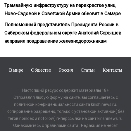
Трамвайную инфраструктуру на перекрестке улиц
Ново-Садовой и Советской Армии обновят в Самаре
Полномочный представитель Президента России в
Сибирском федеральном округе Анатолий Серышев
направил поздравление железнодорожникам
В мире
Общество
Россия
Статьи
Контакты
Настоящий ресурс содержит материалы 18+
Отправляя любую форму на сайте, вы соглашаетесь с
политикой конфиденциальности сайта kirishinews.ru.
Копирование разрешено, только с установкой активной( без
тегов noindex и nofollow) гиперссылки на сайт kirishinews.ru.
Ознакомьтесь с правилами сайта . Редакция не несет