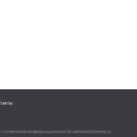
такты
с политикой конфиденциальности сайта kirishinews.ru.