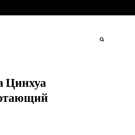
а Цинхуа
ботающий