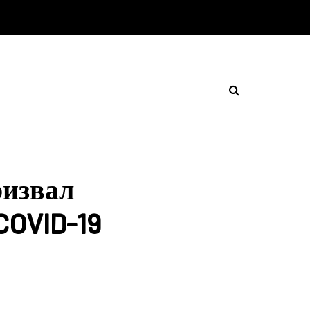
ризвал
COVID-19