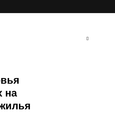
овья
х на
 жилья