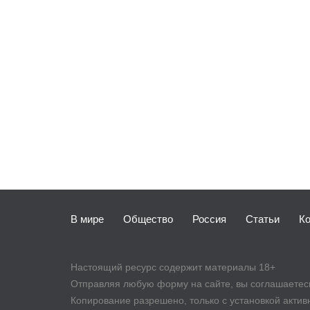
В мире
Общество
Россия
Статьи
К
Настоящий ресурс содержит материалы 18+
Отправляя любую форму на сайте, вы соглашаетесь 
Копирование разрешено, только с установкой активно