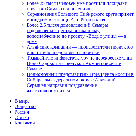
Более 25 тысяч человек уже посетили площадки
проекта «Самара в движении»
Соревнования Большого Сибирского круга примет
ипподром в столице Алтайского края
Более 2,5 тысяч домовладений Самары
подключены к централизованному
водоснабжению по проекту «Вода с улицы — в
дом»
Алтайские компании — производители продуктов
и напитков представляют новинки
Трамвайную инфраструктуру на перекрестке улиц
Ново-Садовой и Советской Армии обновят в
Самаре
Полномочный представитель Президента России в
Сибирском федеральном округе Анатолий
Серышев направил поздравление
железнодорожникам
В мире
Общество
Россия
Статьи
Контакты