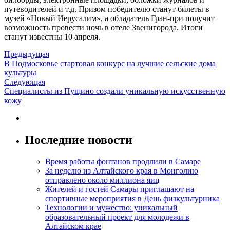
путеводителей и т.д. Призом победителю станут билеты в
музей «Новый Иерусалим», а обладатель Гран-при получит
возможность провести ночь в отеле Звенигорода. Итоги
станут известны 10 апреля.
Предыдущая
В Подмосковье стартовал конкурс на лучшие сельские дома
культуры
Следующая
Специалисты из Пущино создали уникальную искусственную
кожу
Последние новости
Время работы фонтанов продлили в Самаре
За неделю из Алтайского края в Монголию
отправлено около миллиона яиц
Жителей и гостей Самары приглашают на
спортивные мероприятия в День физкультурника
Технологии и мужество: уникальный
образовательный проект для молодежи в
Алтайском крае