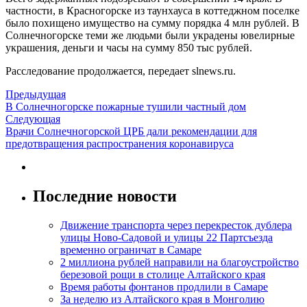
частности, в Красногорске из таунхауса в коттеджном поселке
было похищено имущество на сумму порядка 4 млн рублей. В
Солнечногорске теми же людьми были украдены ювелирные
украшения, деньги и часы на сумму 850 тыс рублей.
Расследование продолжается, передает slnews.ru.
Предыдущая
В Солнечногорске пожарные тушили частный дом
Следующая
Врачи Солнечногорской ЦРБ дали рекомендации для
предотвращения распространения коронавируса
Последние новости
Движение транспорта через перекресток дублера
улицы Ново-Садовой и улицы 22 Партсъезда
временно ограничат в Самаре
2 миллиона рублей направили на благоустройство
березовой рощи в столице Алтайского края
Время работы фонтанов продлили в Самаре
За неделю из Алтайского края в Монголию