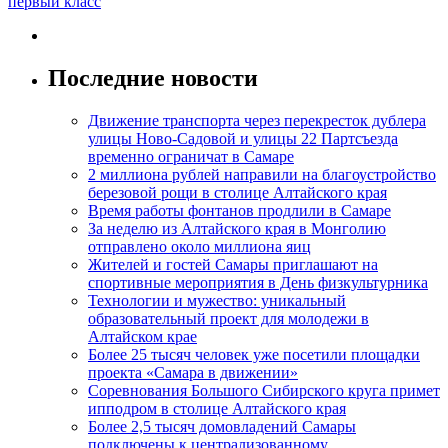
первый класс
Последние новости
Движение транспорта через перекресток дублера
улицы Ново-Садовой и улицы 22 Партсъезда
временно ограничат в Самаре
2 миллиона рублей направили на благоустройство
березовой рощи в столице Алтайского края
Время работы фонтанов продлили в Самаре
За неделю из Алтайского края в Монголию
отправлено около миллиона яиц
Жителей и гостей Самары приглашают на
спортивные мероприятия в День физкультурника
Технологии и мужество: уникальный
образовательный проект для молодежи в
Алтайском крае
Более 25 тысяч человек уже посетили площадки
проекта «Самара в движении»
Соревнования Большого Сибирского круга примет
ипподром в столице Алтайского края
Более 2,5 тысяч домовладений Самары
подключены к централизованному