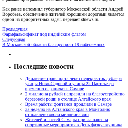
Как ранее напомнил губернатор Московской области Андрей
Воробьев, обеспечение жителей хорошими дорогами является
одной из приоритетных задач, передает slnews.ru.
Предыдущая
Фармфальсификат под индийским флагом
Следующая
В Московской области благоустроят 19 набережных
Последние новости
Движение транспорта через перекресток дублера
улицы Ново-Садовой и улицы 22 Партсъезда
временно ограничат в Самаре
2 миллиона рублей направили на благоустройство
березовой рощи в столице Алтайского края
Время работы фонтанов продлили в Самаре
За неделю из Алтайского края в Монголию
отправлено около миллиона яиц
Жителей и гостей Самары приглашают на
спортивные мероприятия в День физкультурника