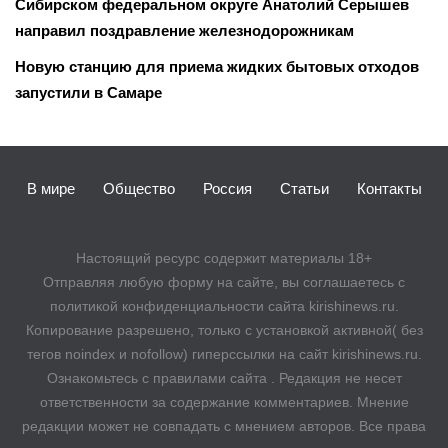
Сибирском федеральном округе Анатолий Серышев
направил поздравление железнодорожникам
Новую станцию для приема жидких бытовых отходов
запустили в Самаре
В мире
Общество
Россия
Статьи
Контакты
Настоящий ресурс содержит материалы 18+
Отправляя любую форму на сайте, вы соглашаетесь с
политикой конфиденциальности сайта kirishinews.ru.
Копирование разрешено, только с установкой активной( без
тегов noindex и nofollow) гиперссылки на сайт kirishinews.ru.
Ознакомьтесь с правилами сайта . Редакция не несет
ответственности за содержание комментариев. Мнение
редакции может не совпадать с мнением авторов. Все права