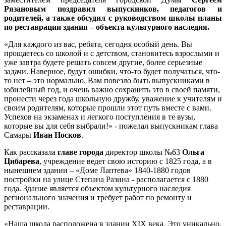
Рязановым
поздравил выпускников, педагогов и
родителей, а также обсудил с руководством школы планы
по реставрации здания – объекта культурного наследия.
«Для каждого из вас, ребята, сегодня особый день. Вы
прощаетесь со школой и с детством, становитесь взрослыми и
уже завтра будете решать совсем другие, более серьезные
задачи. Наверное, будут ошибки, что-то будет получаться, что-
то нет – это нормально. Вам повезло быть выпускниками в
юбилейный год, и очень важно сохранить это в своей памяти,
пронести через года школьную дружбу, уважение к учителям и
своим родителям, которые прошли этот путь вместе с вами.
Успехов на экзаменах и легкого поступления в те вузы,
которые вы для себя выбрали!» - пожелал выпускникам глава
Самары
Иван Носков
.
Как рассказала
главе города
директор школы №63
Ольга
Цибарева
, учреждение ведет свою историю с 1825 года, а в
нынешнем здании – «Доме Лаптева» 1840-1880 годов
постройки на улице Степана Разина - располагается с 1880
года. Здание является объектом культурного наследия
регионального значения и требует работ по ремонту и
реставрации.
«Наша школа расположена в здании XIX века. Это уникально,