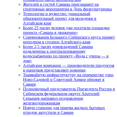
Жителей и гостей Самары приглашают на
спортивные мероприятия в День физкультурника
Технологии и мужество: уникальный
образовательный проект для молодежи в
Алтайском крае
Более 25 тысяч человек уже посетили площадки
проекта «Самара в движении»
Соревнования Большого Сибирского круга примет
ипподром в столице Алтайского края
Более 2,5 тысяч домовладений Самары
подключены к централизованному
водоснабжению по проекту «Вода с улицы — в
дом»
Алтайские компании — производители продуктов
и напитков представляют новинки
Трамвайную инфраструктуру на перекрестке улиц
Ново-Садовой и Советской Армии обновят в
Самаре
Полномочный представитель Президента России в
Сибирском федеральном округе Анатолий
Серышев направил поздравление
железнодорожникам
Новую станцию для приема жидких бытовых
отходов запустили в Самаре