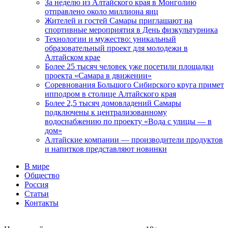
За неделю из Алтайского края в Монголию
отправлено около миллиона яиц
Жителей и гостей Самары приглашают на
спортивные мероприятия в День физкультурника
Технологии и мужество: уникальный
образовательный проект для молодежи в
Алтайском крае
Более 25 тысяч человек уже посетили площадки
проекта «Самара в движении»
Соревнования Большого Сибирского круга примет
ипподром в столице Алтайского края
Более 2,5 тысяч домовладений Самары
подключены к централизованному
водоснабжению по проекту «Вода с улицы — в
дом»
Алтайские компании — производители продуктов
и напитков представляют новинки
В мире
Общество
Россия
Статьи
Контакты