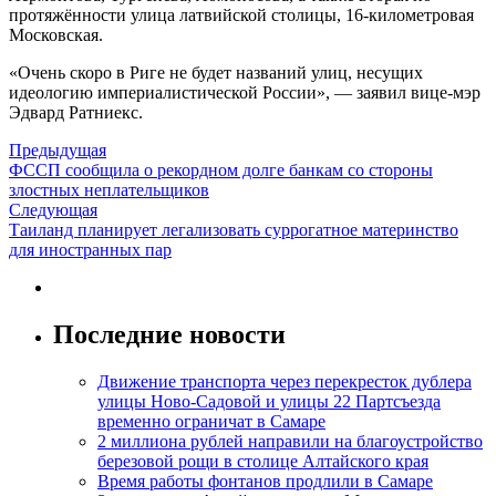
протяжённости улица латвийской столицы, 16-километровая
Московская.
«Очень скоро в Риге не будет названий улиц, несущих
идеологию империалистической России», — заявил вице-мэр
Эдвард Ратниекс.
Предыдущая
ФССП сообщила о рекордном долге банкам со стороны
злостных неплательщиков
Следующая
Таиланд планирует легализовать суррогатное материнство
для иностранных пар
Последние новости
Движение транспорта через перекресток дублера
улицы Ново-Садовой и улицы 22 Партсъезда
временно ограничат в Самаре
2 миллиона рублей направили на благоустройство
березовой рощи в столице Алтайского края
Время работы фонтанов продлили в Самаре