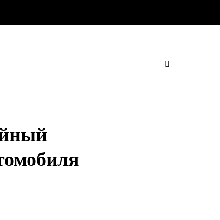
ейный
втомобиля