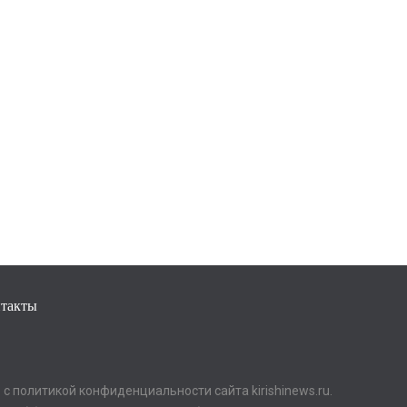
такты
с политикой конфиденциальности сайта kirishinews.ru.