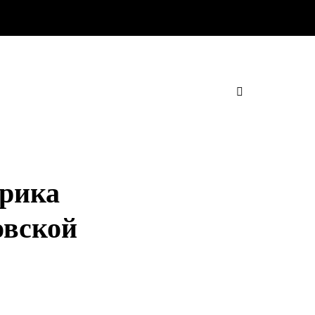
рика
овской