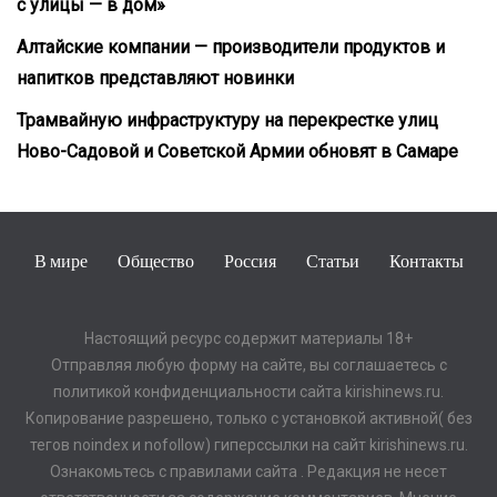
с улицы — в дом»
Алтайские компании — производители продуктов и
напитков представляют новинки
Трамвайную инфраструктуру на перекрестке улиц
Ново-Садовой и Советской Армии обновят в Самаре
В мире
Общество
Россия
Статьи
Контакты
Настоящий ресурс содержит материалы 18+
Отправляя любую форму на сайте, вы соглашаетесь с
политикой конфиденциальности сайта kirishinews.ru.
Копирование разрешено, только с установкой активной( без
тегов noindex и nofollow) гиперссылки на сайт kirishinews.ru.
Ознакомьтесь с правилами сайта . Редакция не несет