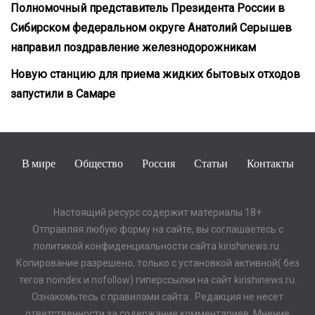
Полномочный представитель Президента России в
Сибирском федеральном округе Анатолий Серышев
направил поздравление железнодорожникам
Новую станцию для приема жидких бытовых отходов
запустили в Самаре
В мире
Общество
Россия
Статьи
Контакты
Настоящий ресурс содержит материалы 18+
Отправляя любую форму на сайте, вы соглашаетесь с
политикой конфиденциальности сайта kirishinews.ru.
Копирование разрешено, только с установкой активной( без
тегов noindex и nofollow) гиперссылки на сайт kirishinews.ru.
Ознакомьтесь с правилами сайта . Редакция не несет
ответственности за содержание комментариев. Мнение