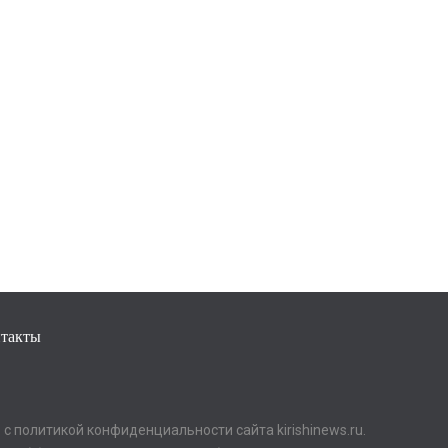
такты
с политикой конфиденциальности сайта kirishinews.ru.