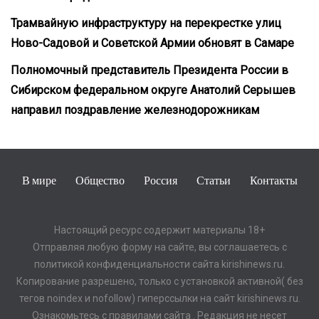
Трамвайную инфраструктуру на перекрестке улиц
Ново-Садовой и Советской Армии обновят в Самаре
Полномочный представитель Президента России в
Сибирском федеральном округе Анатолий Серышев
направил поздравление железнодорожникам
В мире
Общество
Россия
Статьи
Контакты
Настоящий ресурс содержит материалы 18+
Отправляя любую форму на сайте, вы соглашаетесь с
политикой конфиденциальности сайта kirishinews.ru.
Копирование разрешено, только с установкой активной( без
тегов noindex и nofollow) гиперссылки на сайт kirishinews.ru.
Ознакомьтесь с правилами сайта . Редакция не несет