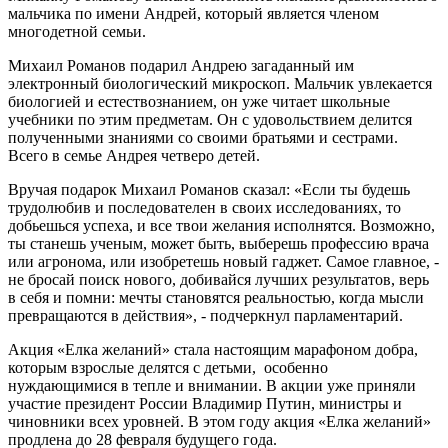
мальчика по имени Андрей, который является членом
многодетной семьи.
Михаил Романов подарил Андрею загаданный им
электронный биологический микроскоп. Мальчик увлекается
биологией и естествознанием, он уже читает школьные
учебники по этим предметам. Он с удовольствием делится
полученными знаниями со своими братьями и сестрами.
Всего в семье Андрея четверо детей.
Вручая подарок Михаил Романов сказал: «Если ты будешь
трудолюбив и последователен в своих исследованиях, то
добьешься успеха, и все твои желания исполнятся. Возможно,
ты станешь ученым, может быть, выберешь профессию врача
или агронома, или изобретешь новый гаджет. Самое главное, -
не бросай поиск нового, добивайся лучших результатов, верь
в себя и помни: мечты становятся реальностью, когда мысли
превращаются в действия», - подчеркнул парламентарий.
Акция «Елка желаний» стала настоящим марафоном добра,
которым взрослые делятся с детьми, особенно
нуждающимися в тепле и внимании. В акции уже приняли
участие президент России Владимир Путин, министры и
чиновники всех уровней. В этом году акция «Елка желаний»
продлена до 28 февраля будущего года.