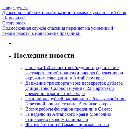
Предыдущая
Деньги российских онлайн-казино отмывает украинский банк
«Конкорд»?
Следующая
Подмосковная служба спасения перейдет на усиленный
режим работы в новогодние праздники
Последние новости
Порядка 150 экспертов обсудили продвижение
государственной политики народосбережения на
окружном совещании в Алтайском крае
Движение транспорта через перекресток дублера
улицы Ново-Садовой и улицы 22 Партсъезда
временно ограничат в Самаре
2 миллиона рублей направили на благоустройство
березовой рощи в столице Алтайского края
Время работы фонтанов продлили в Самаре
За неделю из Алтайского края в Монголию
отправлено около миллиона яиц
Жителей и гостей Самары приглашают на