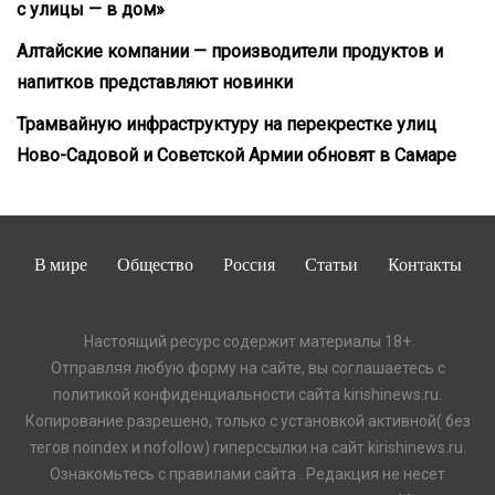
с улицы — в дом»
Алтайские компании — производители продуктов и
напитков представляют новинки
Трамвайную инфраструктуру на перекрестке улиц
Ново-Садовой и Советской Армии обновят в Самаре
В мире
Общество
Россия
Статьи
Контакты
Настоящий ресурс содержит материалы 18+
Отправляя любую форму на сайте, вы соглашаетесь с
политикой конфиденциальности сайта kirishinews.ru.
Копирование разрешено, только с установкой активной( без
тегов noindex и nofollow) гиперссылки на сайт kirishinews.ru.
Ознакомьтесь с правилами сайта . Редакция не несет