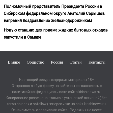
Полномочный представитель Президента России в
Сибирском федеральном округе Анатолий Серышев
направил поздравление железнодорожникам
Новую станцию для приема жидких бытовых отходов
запустили в Самаре
В мире
Общество
Россия
Статьи
Контакты
Настоящий ресурс содержит материалы 18+
Отправляя любую форму на сайте, вы соглашаетесь с
политикой конфиденциальности сайта kirishinews.ru.
Копирование разрешено, только с установкой активной( без
тегов noindex и nofollow) гиперссылки на сайт kirishinews.ru.
Ознакомьтесь с правилами сайта . Редакция не несет