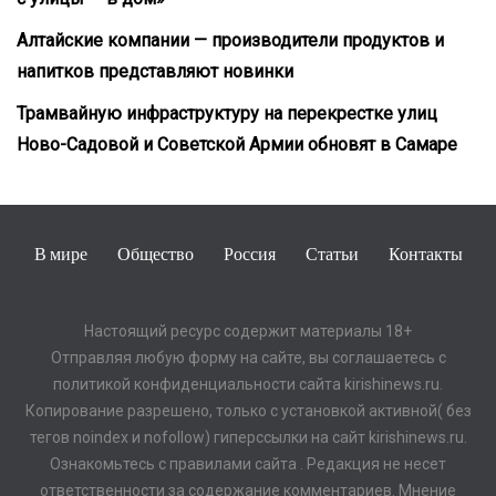
Алтайские компании — производители продуктов и
напитков представляют новинки
Трамвайную инфраструктуру на перекрестке улиц
Ново-Садовой и Советской Армии обновят в Самаре
В мире
Общество
Россия
Статьи
Контакты
Настоящий ресурс содержит материалы 18+
Отправляя любую форму на сайте, вы соглашаетесь с
политикой конфиденциальности сайта kirishinews.ru.
Копирование разрешено, только с установкой активной( без
тегов noindex и nofollow) гиперссылки на сайт kirishinews.ru.
Ознакомьтесь с правилами сайта . Редакция не несет
ответственности за содержание комментариев. Мнение