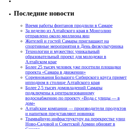
Последние новости
Время работы фонтанов продлили в Самаре
За неделю из Алтайского края в Монголию
отправлено около миллиона яиц
Жителей и гостей Самары приглашают на
спортивные мероприятия в День физкультурника
Технологии и мужество: уникальный
образовательный проект для молодежи в
Алтайском крае
Более 25 тысяч человек уже посетили площадки
проекта «Самара в движении»
Соревнования Большого Сибирского круга примет
ипподром в столице Алтайского края
Более 2,5 тысяч домовладений Самары
подключены к централизованному
водоснабжению по проекту «Вода с улицы — в
дом»
Алтайские компании — производители продуктов
и напитков представляют новинки
Трамвайную инфраструктуру на перекрестке улиц
Ново-Садовой и Советской Армии обновят в