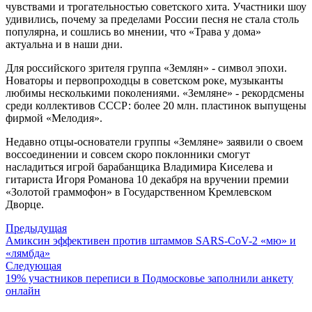
чувствами и трогательностью советского хита. Участники шоу
удивились, почему за пределами России песня не стала столь
популярна, и сошлись во мнении, что «Трава у дома»
актуальна и в наши дни.
Для российского зрителя группа «Землян» - символ эпохи.
Новаторы и первопроходцы в советском роке, музыканты
любимы несколькими поколениями. «Земляне» - рекордсмены
среди коллективов СССР: более 20 млн. пластинок выпущены
фирмой «Мелодия».
Недавно отцы-основатели группы «Земляне» заявили о своем
воссоединении и совсем скоро поклонники смогут
насладиться игрой барабанщика Владимира Киселева и
гитариста Игоря Романова 10 декабря на вручении премии
«Золотой граммофон» в Государственном Кремлевском
Дворце.
Предыдущая
Амиксин эффективен против штаммов SARS-CoV-2 «мю» и
«лямбда»
Следующая
19% участников переписи в Подмосковье заполнили анкету
онлайн