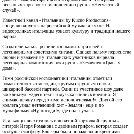
песчаных карьеров» в исполнении группы «Несчастный
случай».
Известный канал «Итальянцы by Kuzno Productions»
специализируется на российской музыке и кухне. На
видеороликах итальянцы узнают культуру и традиции нашего
народа.
Создатели канала решили ознакомить зрителей с
легендарными советскими хитами. Однако пальму первенства
любви и уважения у итальянских участников вырвала
легендарная композиция рок-группы «Земляне» «Трава у
дома».
Гимн российской космонавтики итальянцы отметили
романтичностью мелодии, крутым струнным соло и
шикарной басовой партией. Один из участников шоу даже
воскликнул: «Здесь текст и музыка слились воедино! Я
снимаю шляпу перед этими исполнителями!». Другой его
коллега узнал нетлеющий хит «Землян» еще и по
мультфильму «Ну, погоди!», где она звучала.
Итальянцы восхитились и визитной карточкой группы -
гитарой Игоря Романова с двойным грифом, которая создает
особую атмосферу. Блогеры были поражены искренними