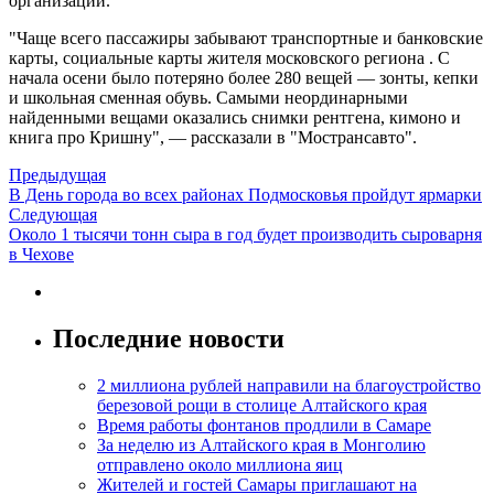
организации.
"Чаще всего пассажиры забывают транспортные и банковские
карты, социальные карты жителя московского региона . С
начала осени было потеряно более 280 вещей — зонты, кепки
и школьная сменная обувь. Самыми неординарными
найденными вещами оказались снимки рентгена, кимоно и
книга про Кришну", — рассказали в "Мострансавто".
Предыдущая
В День города во всех районах Подмосковья пройдут ярмарки
Следующая
Около 1 тысячи тонн сыра в год будет производить сыроварня
в Чехове
Последние новости
2 миллиона рублей направили на благоустройство
березовой рощи в столице Алтайского края
Время работы фонтанов продлили в Самаре
За неделю из Алтайского края в Монголию
отправлено около миллиона яиц
Жителей и гостей Самары приглашают на