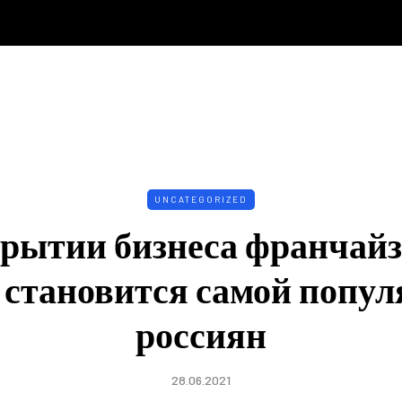
UNCATEGORIZED
рытии бизнеса франчай
 становится самой попул
россиян
28.06.2021